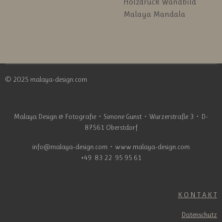
Holzdruck Wandbild
Malaya Mandala
© 2025 malaya-design.com
Malaya Design & Fotografie
・
Simone Gunst
・
Wurzerstraße 3
・
D-
87561 Oberstdorf
info@malaya-design.com
・
www.malaya-design.com
+49 83 22 95 95 61
K O N T A K T
Datenschutz