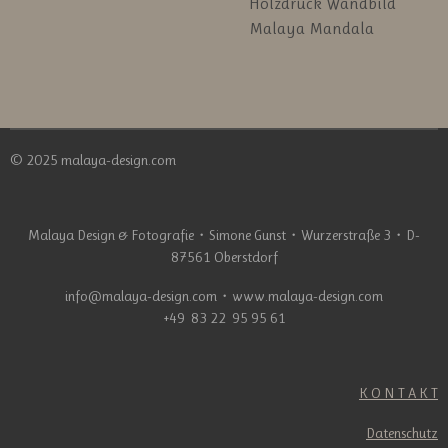
Holzdruck Wandbild
Malaya Mandala
© 2025 malaya-design.com
Malaya Design & Fotografie
・
Simone Gunst
・
Wurzerstraße 3
・
D-
87561 Oberstdorf
info@malaya-design.com
・
www.malaya-design.com
+49 83 22 95 95 61
K O N T A K T
Datenschutz