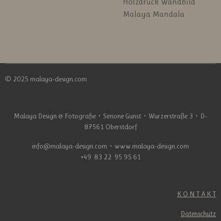
Holzdruck Wandbild
Malaya Mandala
© 2025 malaya-design.com
Malaya Design & Fotografie
・
Simone Gunst
・
Wurzerstraße 3
・
D-
87561 Oberstdorf
info@malaya-design.com
・
www.malaya-design.com
+49 83 22 95 95 61
K O N T A K T
Datenschutz