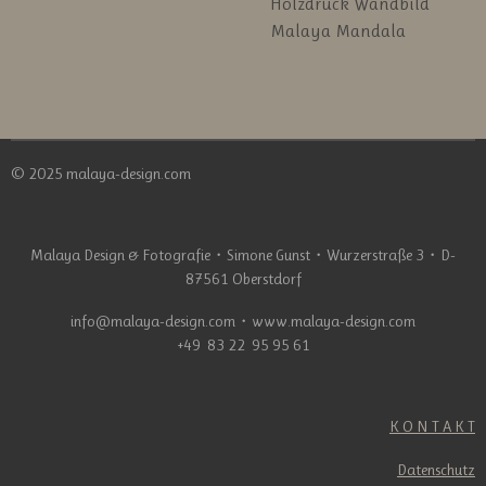
Holzdruck Wandbild
Malaya Mandala
© 2025 malaya-design.com
Malaya Design & Fotografie
・
Simone Gunst
・
Wurzerstraße 3
・
D-
87561 Oberstdorf
info@malaya-design.com
・
www.malaya-design.com
+49 83 22 95 95 61
K O N T A K T
Datenschutz