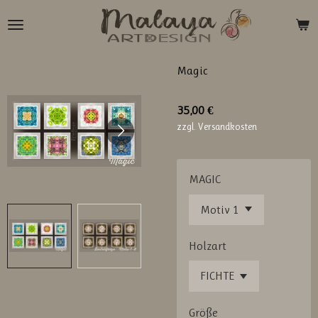
Zum
Hauptinhalt
springen
Magic
35,00 €
zzgl. Versandkosten
MAGIC
Holzart
Größe