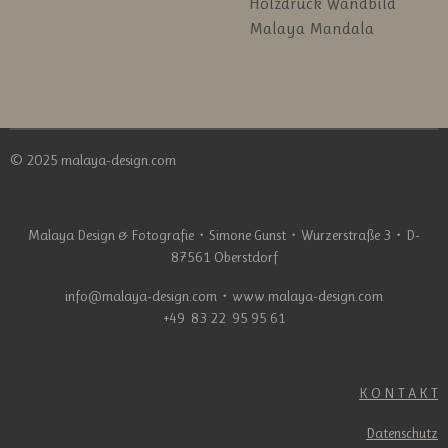
Holzdruck Wandbild
Malaya Mandala
© 2025 malaya-design.com
Malaya Design & Fotografie
・
Simone Gunst
・
Wurzerstraße 3
・
D-
87561 Oberstdorf
info@malaya-design.com
・
www.malaya-design.com
+49 83 22 95 95 61
K O N T A K T
Datenschutz