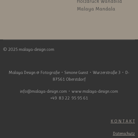
Holzdruck Wandbild
Malaya Mandala
© 2025 malaya-design.com
Malaya Design & Fotografie
・
Simone Gunst
・
Wurzerstraße 3
・
D-
87561 Oberstdorf
info@malaya-design.com
・
www.malaya-design.com
+49 83 22 95 95 61
K O N T A K T
Datenschutz