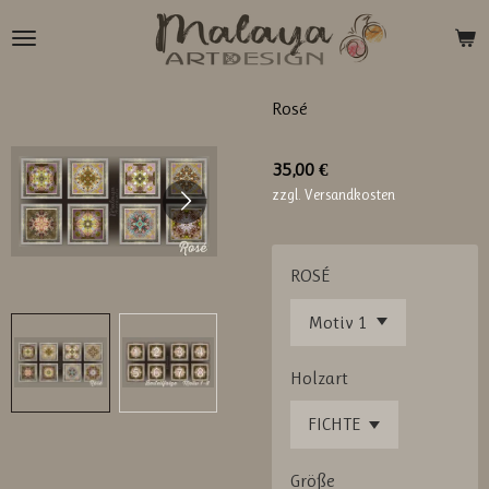
Zum
Hauptinhalt
springen
Rosé
35,00 €
zzgl. Versandkosten
ROSÉ
Holzart
Größe