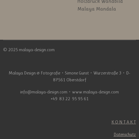
Holzdruck Wandbild
Malaya Mandala
© 2025 malaya-design.com
Malaya Design & Fotografie
・
Simone Gunst
・
Wurzerstraße 3
・
D-
87561 Oberstdorf
info@malaya-design.com
・
www.malaya-design.com
+49 83 22 95 95 61
K O N T A K T
Datenschutz